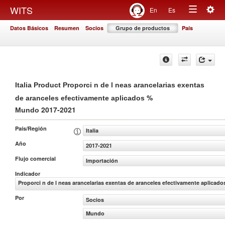
Togg
WITS
En
Es
Toggle
navig
Datos Básicos
Resumen
Socios
Grupo de productos
País
navigation
Italia Product Proporci n de l neas arancelarias exentas
%
de aranceles efectivamente aplicados
2017-2021
Mundo
País/Región
Italia
Año
2017-2021
Flujo comercial
Importación
Indicador
Proporci n de l neas arancelarias exentas de aranceles efectivamente aplicado
Por
Socios
Mundo