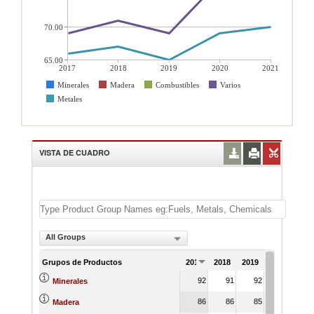
70.00
65.00
2017
2018
2019
2020
2021
Minerales
Madera
Combustibles
Varios
Metales
VISTA DE CUADRO
All Groups
Grupos de Productos
2017
2018
2019
2020
202
92
91
92
92
9
Minerales
86
86
85
88
8
Madera