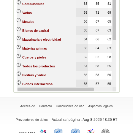
83
85
81
84
8
Combustibles
69
71
69
77
7
Varios
66
67
65
69
7
Metales
65
67
63
72
7
Bienes de capital
64
66
62
72
7
Maquinaria y electricidad
63
64
63
66
6
Materias primas
62
62
58
65
6
Cueros y pieles
57
58
55
63
6
Todos los productos
56
58
56
62
6
Piedras y vidrio
55
57
55
63
6
Bienes intermedios
53
52
49
56
5
Reino animal
Acerca de
Contacto
Condiciones de uso
Aspectos legales
Actualizar página
: Aug-8-2026 18:35 ET
Proveedores de datos
Asociados