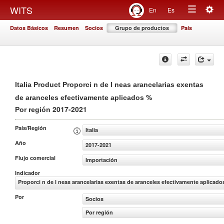
Togg
WITS
En
Es
Toggle
navig
Datos Básicos
Resumen
Socios
Grupo de productos
País
navigation
Italia Product Proporci n de l neas arancelarias exentas
%
de aranceles efectivamente aplicados
2017-2021
Por región
País/Región
Italia
Año
2017-2021
Flujo comercial
Importación
Indicador
Proporci n de l neas arancelarias exentas de aranceles efectivamente aplicado
Por
Socios
Por región