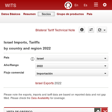
Togg
WITS
En
Es
Toggle
navig
Datos Básicos
Resumen
Socios
Grupo de productos
País
navigation
Bilateral Tariff Technical Note
Israel Imports, Tariffs
2022
by country and region
País
Israel
Año/Rango
2022
Flujo comercial
Importación
Israel Exports
2022
Please note the exports, imports and tariff data are based on reported data and not gap
filled. Please check the
Data Availability
for coverage.
VISTA DE GRÁFICO