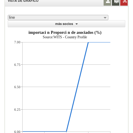
VISTA DE GRÁFICO
line
más socios
importaci n Proporci n de asociados (%)
Source:WITS - Country Profile
7.00
6.75
6.50
6.25
6.00