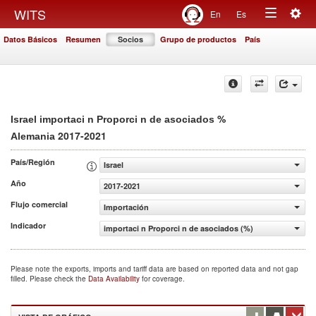
Togg
WITS
En
Es
Toggle
navig
Datos Básicos
Resumen
Socios
Grupo de productos
País
navigation
%
Israel importaci n Proporci n de asociados
2017-2021
Alemania
País/Región
Israel
Año
2017-2021
Flujo comercial
Importación
Indicador
importaci n Proporci n de asociados (%)
Please note the exports, imports and tariff data are based on reported data and not gap
filled. Please check the
Data Availability
for coverage.