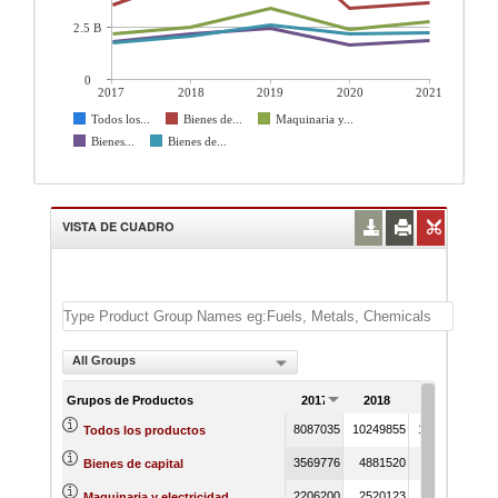
2.5 B
0
2017
2018
2019
2020
2021
Todos los...
Bienes de...
Maquinaria y...
Bienes...
Bienes de...
VISTA DE CUADRO
All Groups
Grupos de Productos
2017
2018
2019
2
8087035
10249855
12824778
80
Todos los productos
3569776
4881520
6785901
33
Bienes de capital
2206200
2520123
3393248
23
Maquinaria y electricidad