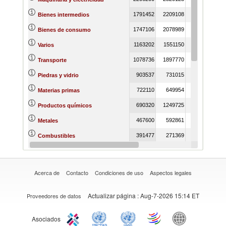
1791452
2209108
2452571
16
Bienes intermedios
1747106
2078989
2603814
21
Bienes de consumo
1163202
1551150
1402064
13
Varios
1078736
1897770
3389752
9
Transporte
903537
731015
586295
3
Piedras y vidrio
722110
649954
468046
3
Materias primas
690320
1249725
1469695
12
Productos químicos
467600
592861
744089
5
Metales
391477
271369
369526
1
Combustibles
359738
379548
488244
3
Plástico o caucho
Acerca de
Contacto
Condiciones de uso
Aspectos legales
Actualizar página
: Aug-7-2026 15:14 ET
Proveedores de datos
Asociados