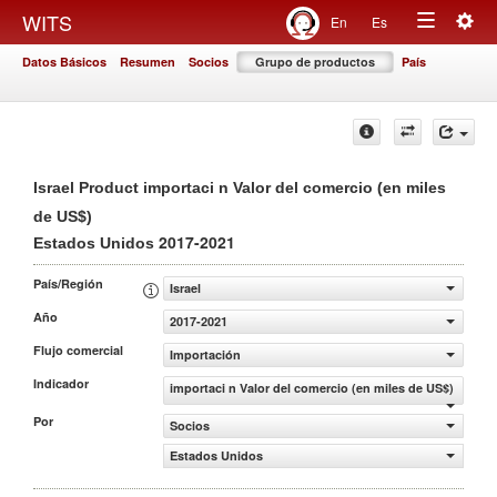
Togg
WITS
En
Es
Toggle
navig
Datos Básicos
Resumen
Socios
Grupo de productos
País
navigation
Israel Product importaci n Valor del comercio (en miles
de US$)
2017-2021
Estados Unidos
País/Región
Israel
Año
2017-2021
Flujo comercial
Importación
Indicador
importaci n Valor del comercio (en miles de US$)
Por
Socios
Estados Unidos