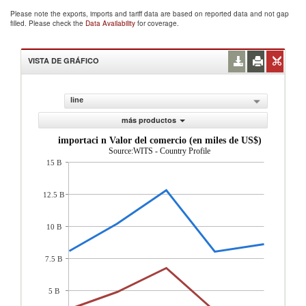
Please note the exports, imports and tariff data are based on reported data and not gap
filled. Please check the
Data Availability
for coverage.
VISTA DE GRÁFICO
line
más productos
importaci n Valor del comercio (en miles de US$)
Source:WITS - Country Profile
15 B
12.5 B
10 B
7.5 B
5 B