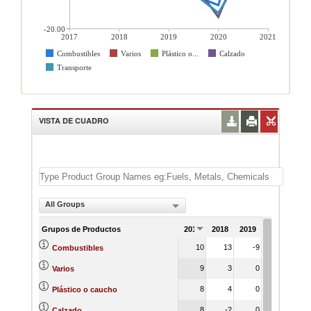
-20.00
2017
2018
2019
2020
2021
Combustibles
Varios
Plástico o...
Calzado
Transporte
VISTA DE CUADRO
All Groups
Grupos de Productos
2017
2018
2019
2020
202
10
13
-9
-14
2
Combustibles
9
3
0
2
1
Varios
8
4
0
-3
Plástico o caucho
8
-2
0
-17
1
Calzado