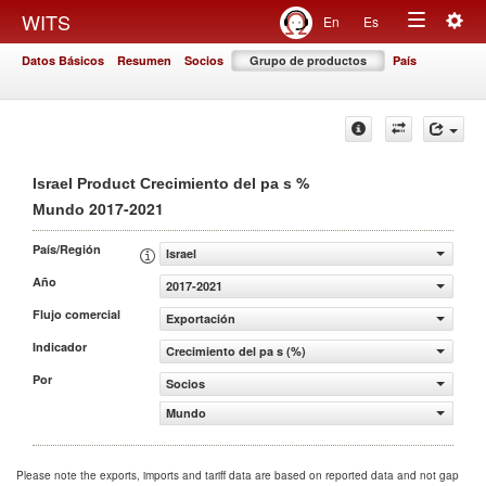
Togg
WITS
En
Es
Toggle
navig
Datos Básicos
Resumen
Socios
Grupo de productos
País
navigation
%
Israel Product Crecimiento del pa s
2017-2021
Mundo
País/Región
Israel
Año
2017-2021
Flujo comercial
Exportación
Indicador
Crecimiento del pa s (%)
Por
Socios
Mundo
Please note the exports, imports and tariff data are based on reported data and not gap