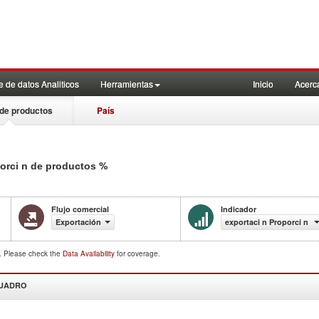
 de datos Analiticos
Herramientas
Inicio
Acerc
de productos
País
%
porci n de productos
Flujo comercial
Indicador
Exportación
exportaci n Proporci n d
d. Please check the
Data Availability
for coverage.
CUADRO