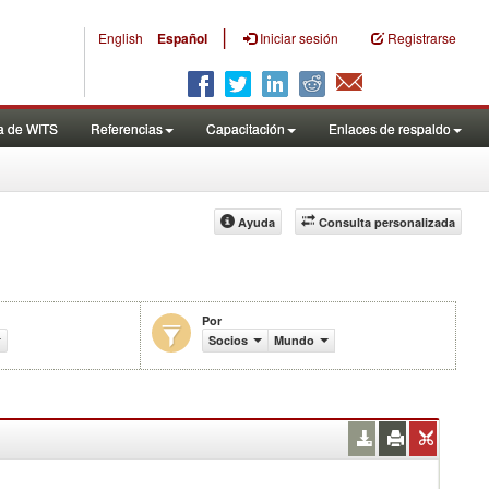
|
English
Español
Iniciar sesión
Registrarse
a de WITS
Referencias
Capacitación
Enlaces de respaldo
Ayuda
Consulta personalizada
Por
e productos (%)
Socios
Mundo