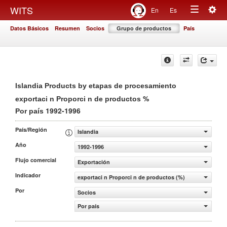
Togg
WITS
En
Es
Toggle
navig
Datos Básicos
Resumen
Socios
Grupo de productos
País
navigation
Islandia Products by etapas de procesamiento
%
exportaci n Proporci n de productos
1992-1996
Por país
País/Región
Islandia
Año
1992-1996
Flujo comercial
Exportación
Indicador
exportaci n Proporci n de productos (%)
Por
Socios
Por país