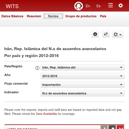
Togg
WITS
En
Es
Toggle
navig
Datos Básicos
Resumen
Socios
Grupo de productos
País
navigation
Irán, Rep. Islámica del N.o de acuerdos arancelarios
2012-2016
Por país y región
País/Región
Irán, Rep. Islámica del
Año
2012-2016
Flujo comercial
Importación
Indicador
N.o de acuerdos arancelarios
Please note the exports, imports and tariff data are based on reported data and not gap
filled. Please check the
Data Availability
for coverage.