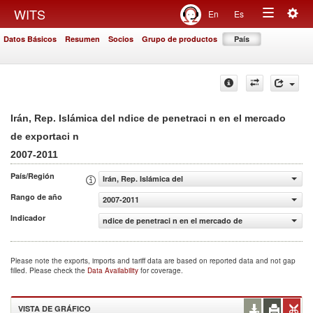
Togg
WITS
En
Es
Toggle
navig
Datos Básicos
Resumen
Socios
Grupo de productos
País
navigation
Irán, Rep. Islámica del ndice de penetraci n en el mercado
de exportaci n
2007-2011
País/Región
Irán, Rep. Islámica del
Rango de año
2007-2011
Indicador
ndice de penetraci n en el mercado de exportaci n
Please note the exports, imports and tariff data are based on reported data and not gap
filled. Please check the
Data Availability
for coverage.
VISTA DE GRÁFICO