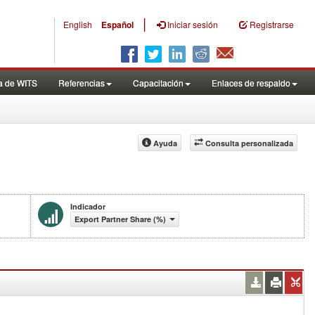
|
English
Español
Iniciar sesión
Registrarse
a de WITS
Referencias
Capacitación
Enlaces de respaldo
Ayuda
Consulta personalizada
Indicador
Export Partner Share (%)