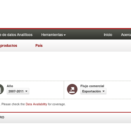
 de datos Analiticos
Herramientas
Inicio
Acerc
 productos
País
Año
Flujo comercial
2007-2011
Exportación
d. Please check the
Data Availability
for coverage.
DRO