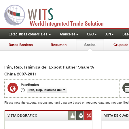
Estadísticas comerciales
Aranceles
GVC
API
Base
Datos Básicos
Resumen
Socios
Grupo de
%
Irán, Rep. Islámica del Export Partner Share
2007-2011
China
País/Región
Irán, Rep. Islámica del
Please note the exports, imports and tariff data are based on reported data and not gap fille
VISTA DE GRÁFICO
VISTA DE CUA