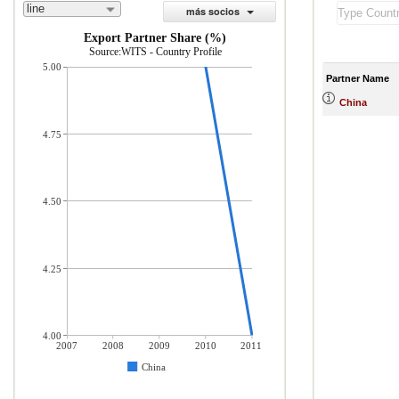
line
más socios
Export Partner Share (%)
Source:WITS - Country Profile
5.00
Partner Name
China
4.75
4.50
4.25
4.00
2007
2008
2009
2010
2011
China