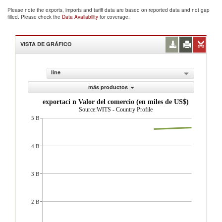
Please note the exports, imports and tariff data are based on reported data and not gap
filled. Please check the
Data Availability
for coverage.
VISTA DE GRÁFICO
line
más productos
exportaci n Valor del comercio (en miles de US$)
Source:WITS - Country Profile
5 B
4 B
3 B
2 B