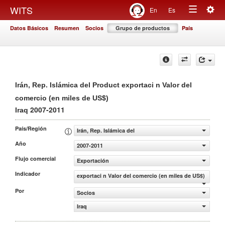
Togg
WITS
En
Es
Toggle
navig
Datos Básicos
Resumen
Socios
Grupo de productos
País
navigation
Irán, Rep. Islámica del Product exportaci n Valor del
comercio (en miles de US$)
2007-2011
Iraq
País/Región
Irán, Rep. Islámica del
Año
2007-2011
Flujo comercial
Exportación
Indicador
exportaci n Valor del comercio (en miles de US$)
Por
Socios
Iraq