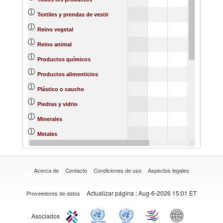
142988
Textiles y prendas de vestir
1102246
Reino vegetal
306959
Reino animal
177860
Productos químicos
628068
Productos alimenticios
218426
Plástico o caucho
397784
Piedras y vidrio
340838
Minerales
253374
Metales
1191871
Materias primas
Acerca de
Contacto
Condiciones de uso
Aspectos legales
Actualizar página
: Aug-6-2026 15:01 ET
Proveedores de datos
Asociados