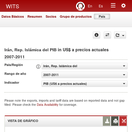
Togg
WITS
En
Es
Toggle
navig
Datos Básicos
Resumen
Socios
Grupo de productos
País
navigation
in US$ a precios actuales
Irán, Rep. Islámica del PIB
2007-2011
País/Región
Irán, Rep. Islámica del
Rango de año
2007-2011
Indicador
PIB (US$ a precios actuales)
Please note the exports, imports and tariff data are based on reported data and not gap
filled. Please check the
Data Availability
for coverage.
VISTA DE GRÁFICO