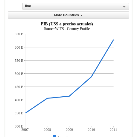
line
More Countries
PIB (US$ a precios actuales)
Source:WITS - Country Profile
650 B
600 B
550 B
500 B
450 B
400 B
350 B
300 B
2007
2008
2009
2010
2011