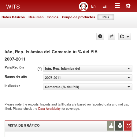
Togg
WITS
En
Es
Toggle
navig
Datos Básicos
Resumen
Socios
Grupo de productos
País
navigation
in % del PIB
Irán, Rep. Islámica del Comercio
2007-2011
País/Región
Irán, Rep. Islámica del
Rango de año
2007-2011
Indicador
Comercio (% del PIB)
Please note the exports, imports and tariff data are based on reported data and not gap
filled. Please check the
Data Availability
for coverage.
VISTA DE GRÁFICO