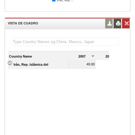
Irán, Rep....
VISTA DE CUADRO
Country Name
2007
2008
2
49.00
48.00
Irán, Rep. Islámica del