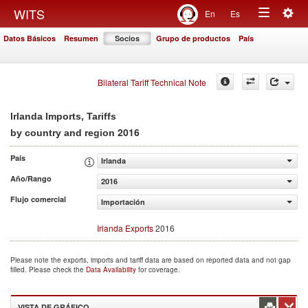
Togg
WITS
En
Es
Toggle
navig
Datos Básicos
Resumen
Socios
Grupo de productos
País
navigation
Bilateral Tariff Technical Note
Irlanda Imports, Tariffs
2016
by country and region
País
Irlanda
Año/Rango
2016
Flujo comercial
Importación
Irlanda Exports
2016
Please note the exports, imports and tariff data are based on reported data and not gap
filled. Please check the
Data Availability
for coverage.
VISTA DE GRÁFICO