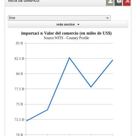
VISTA DE GRÁFICO
line
más socios
importaci n Valor del comercio (en miles de US$)
Source:WITS - Country Profile
85 B
82.5 B
80 B
77.5 B
75 B
72.5 B
70 B