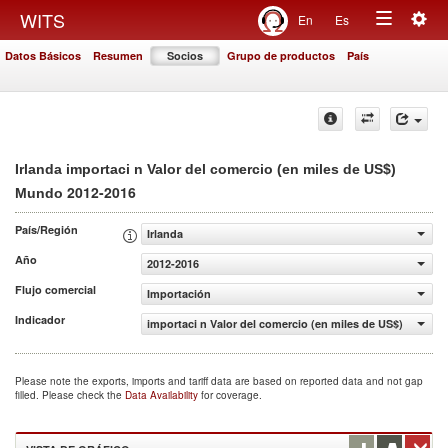
Togg
WITS
En
Es
Toggle
navig
Datos Básicos
Resumen
Socios
Grupo de productos
País
navigation
Irlanda importaci n Valor del comercio (en miles de US$)
2012-2016
Mundo
País/Región
Irlanda
Año
2012-2016
Flujo comercial
Importación
Indicador
importaci n Valor del comercio (en miles de US$)
Please note the exports, imports and tariff data are based on reported data and not gap
filled. Please check the
Data Availability
for coverage.