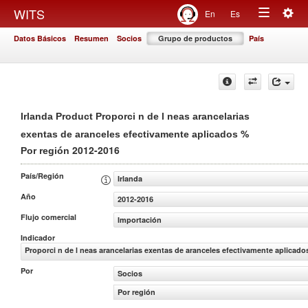
Togg
WITS
En
Es
Toggle
navig
Datos Básicos
Resumen
Socios
Grupo de productos
País
navigation
Irlanda Product Proporci n de l neas arancelarias
%
exentas de aranceles efectivamente aplicados
2012-2016
Por región
País/Región
Irlanda
Año
2012-2016
Flujo comercial
Importación
Indicador
Proporci n de l neas arancelarias exentas de aranceles efectivamente aplicado
Por
Socios
Por región