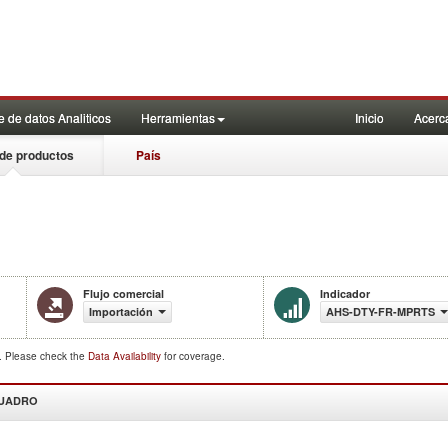
 de datos Analiticos
Herramientas
Inicio
Acerc
de productos
País
Flujo comercial
Indicador
Importación
AHS-DTY-FR-MPRTS
d. Please check the
Data Availability
for coverage.
CUADRO