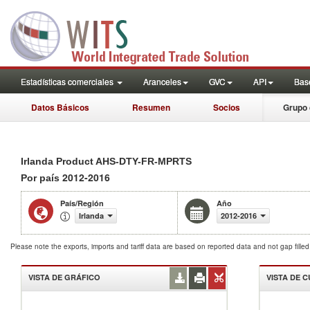
Estadísticas comerciales
Aranceles
GVC
API
Base
Datos Básicos
Resumen
Socios
Grupo 
Irlanda Product AHS-DTY-FR-MPRTS
2012-2016
Por país
País/Región
Año
Irlanda
2012-2016
Please note the exports, imports and tariff data are based on reported data and not gap fille
VISTA DE GRÁFICO
VISTA DE 