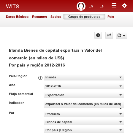
Togg
WITS
En
Es
Toggle
navig
Datos Básicos
Resumen
Socios
Grupo de productos
País
navigation
Irlanda Bienes de capital exportaci n Valor del
comercio (en miles de US$)
2012-2016
Por país y región
País/Región
Irlanda
Año
2012-2016
Flujo comercial
Exportación
Indicador
exportaci n Valor del comercio (en miles de US$)
Por
Producto
Bienes de capital
Por país y región