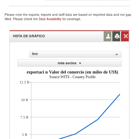
Please note the exports, imports and tariff data are based on reported data and not gap
filled. Please check the
Data Availability
for coverage.
VISTA DE GRÁFICO
line
más socios
exportaci n Valor del comercio (en miles de US$)
Source:WITS - Country Profile
12.5 B
10 B
7.5 B
5 B