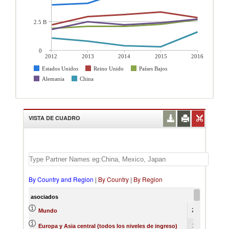
2.5 B
0
2012
2013
2014
2015
2016
Estados Unidos
Reino Unido
Países Bajos
Alemania
China
VISTA DE CUADRO
By Country and Region
|
By Country
|
By Region
asociados
2012
20343661
21
Mundo
11098656
12
Europa y Asia central (todos los niveles de ingreso)