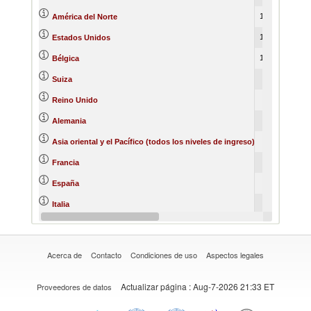
12949580
13
América del Norte
12517368
13
Estados Unidos
10082374
8
Bélgica
6065651
6
Suiza
6000116
4
Reino Unido
4708153
3
Alemania
1967936
1
Asia oriental y el Pacífico (todos los niveles de ingreso)
1760084
1
Francia
1758647
1
España
1183729
1
Italia
1162035
1
Asia meridional
Acerca de
Contacto
Condiciones de uso
Aspectos legales
Actualizar página
: Aug-7-2026 21:33 ET
Proveedores de datos