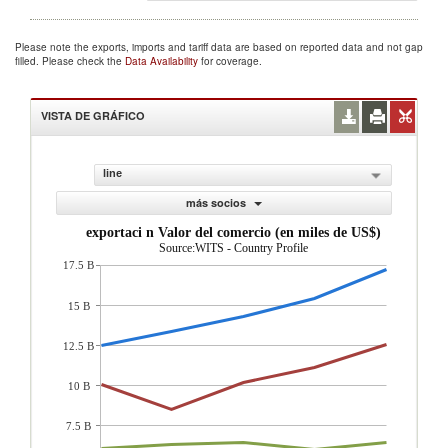
Please note the exports, imports and tariff data are based on reported data and not gap
filled. Please check the
Data Availability
for coverage.
VISTA DE GRÁFICO
line
más socios
exportaci n Valor del comercio (en miles de US$)
Source:WITS - Country Profile
17.5 B
15 B
12.5 B
10 B
7.5 B