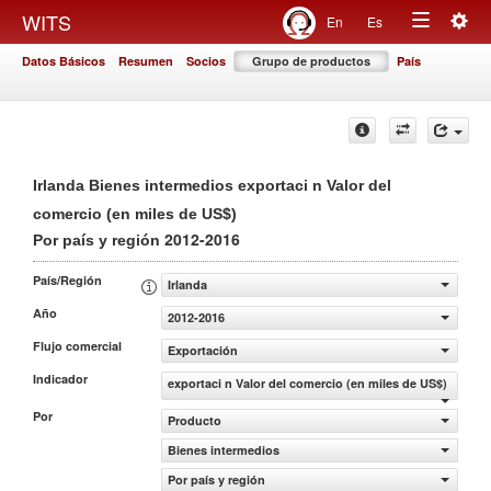
Togg
WITS
En
Es
Toggle
navig
Datos Básicos
Resumen
Socios
Grupo de productos
País
navigation
Irlanda Bienes intermedios exportaci n Valor del
comercio (en miles de US$)
2012-2016
Por país y región
País/Región
Irlanda
Año
2012-2016
Flujo comercial
Exportación
Indicador
exportaci n Valor del comercio (en miles de US$)
Por
Producto
Bienes intermedios
Por país y región