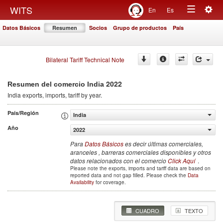
Togg
WITS
En
Es
Toggle
navig
Datos Básicos
Resumen
Socios
Grupo de productos
País
navigation
Bilateral Tariff Technical Note
2022
Resumen del comercio India
India
exports, imports, tariff by year
.
País/Región
India
Año
2022
Para
Datos Básicos
es decir últimas comerciales,
aranceles , barreras comerciales disponibles y otros
datos relacionados con el comercio
Click Aquí
.
Please note the exports, imports and tariff data are based on
reported data and not gap filled. Please check the
Data
Availability
for coverage.
CUADRO
TEXTO