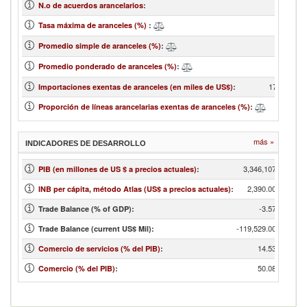
N.o de acuerdos arancelarios
:
Tasa máxima de aranceles (%)
:
1
Promedio simple de aranceles (%)
:
Promedio ponderado de aranceles (%)
:
172,393,62
Importaciones exentas de aranceles (en miles de US$)
:
1
Proporción de líneas arancelarias exentas de aranceles (%)
:
más »
INDICADORES DE DESARROLLO
3,346,107
PIB (en millones de US $ a precios actuales)
:
2,390.00
INB per cápita, método Atlas (US$ a precios actuales)
:
-3.57
Trade Balance (% of GDP):
-119,529.00
Trade Balance (current US$ Mil):
14.53
Comercio de servicios (% del PIB)
:
50.08
Comercio (% del PIB)
: