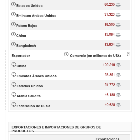
80,230
Estados Unidos
31,323
Emiratos Árabes Unidos
18,500
Países Bajos
15,084
China
13,834
Bangladesh
Exportador
Comercio (en millones de US$)
Cuot
102,249
China
53,851
Emiratos Árabes Unidos
51,772
Estados Unidos
46,188
Arabia Saudita
40,628
Federación de Rusia
EXPORTACIONES E IMPORTACIONES DE GRUPOS DE
PRODUCTOS
Exportaciones