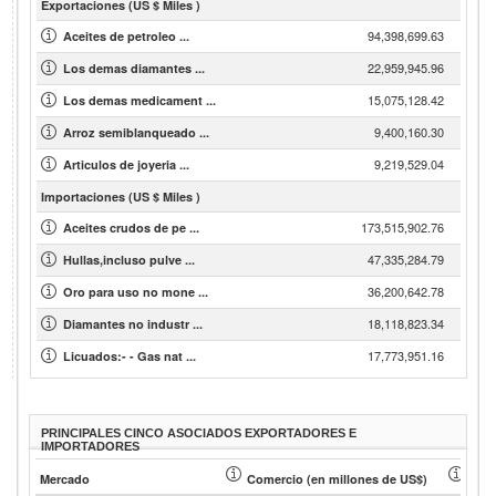
Exportaciones (US $ Miles )
94,398,699.63
Aceites de petroleo ...
22,959,945.96
Los demas diamantes ...
15,075,128.42
Los demas medicament ...
9,400,160.30
Arroz semiblanqueado ...
9,219,529.04
Articulos de joyeria ...
Importaciones (US $ Miles )
173,515,902.76
Aceites crudos de pe ...
47,335,284.79
Hullas,incluso pulve ...
36,200,642.78
Oro para uso no mone ...
18,118,823.34
Diamantes no industr ...
17,773,951.16
Licuados:- - Gas nat ...
PRINCIPALES CINCO ASOCIADOS EXPORTADORES E
IMPORTADORES
Mercado
Comercio (en millones de US$)
Cuot