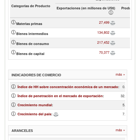
Categorías de Producto
Exportaciones (en millones de US$)
Product sh
27,499
Materias primas
134,802
Bienes intermedios
217,452
Bienes de consumo
70,377
Bienes de capital
más »
INDICADORES DE COMERCIO
0.05
Índice de HH sobre concentración económica de un mercado
:
32.89
Índice de penetración en el mercado de exportación
:
5.84
Crecimiento mundial
:
7.23
Crecimiento del país
:
más »
ARANCELES