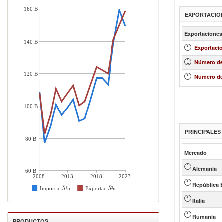
160 B
EXPORTACIO
Exportaciones
140 B
Exportacio
Número de
120 B
Número de
100 B
PRINCIPALE
80 B
Mercado
Alemania
60 B
2008
2013
2018
2023
República 
ImportaciÃ³n
ExportaciÃ³n
Italia
Rumania
PRODUCTOS