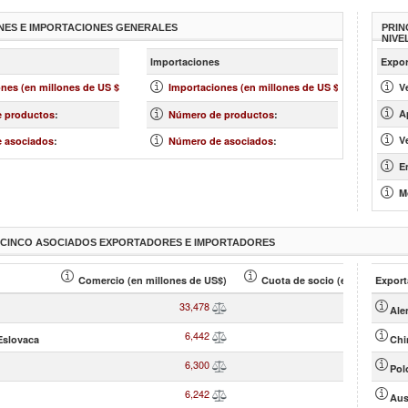
NES E IMPORTACIONES GENERALES
PRIN
NIVE
más »
más 
Importaciones
Expor
119,971
113,423
nes (en millones de US $)
:
Importaciones (en millones de US $)
:
V
4,015
4,374
A
 productos
:
Número de productos
:
206
189
V
 asociados
:
Número de asociados
:
E
M
S CINCO ASOCIADOS EXPORTADORES E IMPORTADORES
Comercio (en millones de US$)
Cuota de socio (en % )
Export
33,478
27.91
Ale
6,442
5.37
Eslovaca
Chi
6,300
5.25
Pol
6,242
5.20
Aus