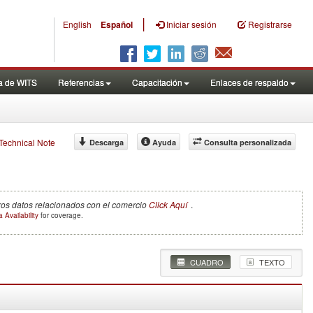
|
English
Español
Iniciar sesión
Registrarse
a de WITS
Referencias
Capacitación
Enlaces de respaldo
f Technical Note
Descarga
Ayuda
Consulta personalizada
tros datos relacionados con el comercio
Click Aquí
.
 Availability
for coverage.
CUADRO
TEXTO