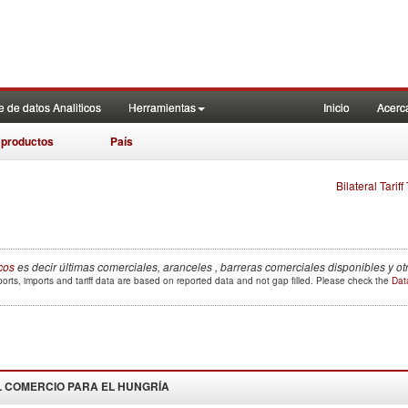
 de datos Analiticos
Herramientas
Inicio
Acerc
 productos
País
Bilateral Tarif
cos
es decir últimas comerciales, aranceles , barreras comerciales disponibles y o
orts, imports and tariff data are based on reported data and not gap filled. Please check the
Data
 COMERCIO PARA EL
HUNGRÍA