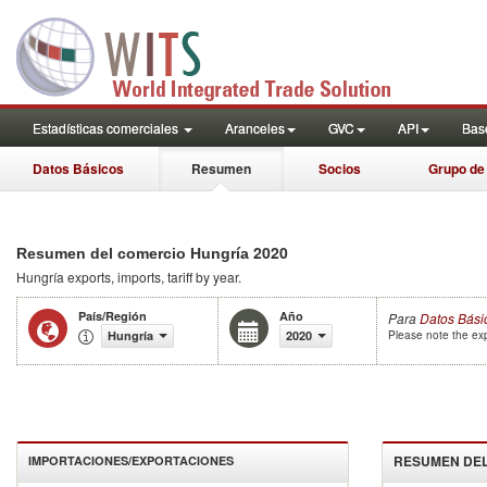
Estadísticas comerciales
Aranceles
GVC
API
Base
Datos Básicos
Resumen
Socios
Grupo de
2020
Resumen del comercio Hungría
Hungría
exports, imports, tariff by year
.
País/Región
Año
Para
Datos Bási
Hungría
2020
Please note the exp
RESUMEN DEL
IMPORTACIONES/EXPORTACIONES