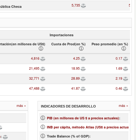
5,735
5.06
ública Checa
Importaciones
tación(en millones de US$)
Cuota de Prod(en %)
Peso promedio (en %)
4,816
4.25
0.17
21,495
18.95
1.69
32,771
28.89
2.19
47,488
41.87
0.46
más »
más »
INDICADORES DE DESARROLLO
...
PIB (en millones de US $ a precios actuales)
:
200.32
1
INB per cápita, método Atlas (US$ a precios actuales)
:
Trade Balance (% of GDP):
2.26
)
: