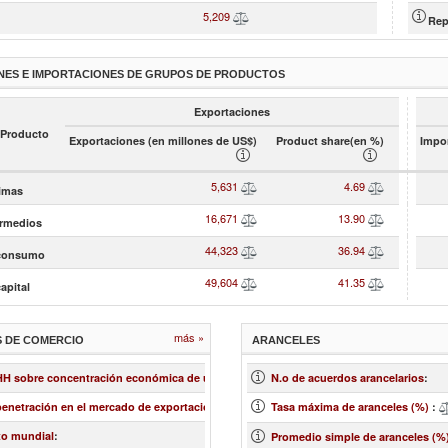
5,209
4.34
Rep
NES E IMPORTACIONES DE GRUPOS DE PRODUCTOS
Exportaciones
 Producto
Exportaciones (en millones de US$)
Product share(en %)
Impor
5,631
4.69
rimas
16,671
13.90
ermedios
44,323
36.94
 consumo
49,604
41.35
apital
más »
S DE COMERCIO
ARANCELES
0.09
 HH sobre concentración económica de un mercado
:
N.o de acuerdos arancelarios
:
13.34
penetración en el mercado de exportación
:
Tasa máxima de aranceles (%)
:
-3.83
to mundial
:
Promedio simple de aranceles (%