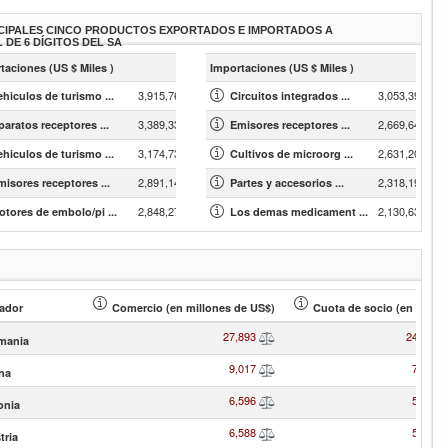
CIPALES CINCO PRODUCTOS EXPORTADOS E IMPORTADOS A
L DE 6 DÍGITOS DEL SA
»
taciones (US $ Miles )
Importaciones (US $ Miles )
3,915,768.86
3,053,391.67
ehiculos de turismo ...
Circuitos integrados ...
3,389,331.16
2,669,645.22
paratos receptores ...
Emisores receptores ...
3,174,733.89
2,631,203.25
ehiculos de turismo ...
Cultivos de microorg ...
2,891,142.97
2,318,196.61
misores receptores ...
Partes y accesorios ...
2,848,276.57
2,130,635.21
otores de embolo/pi ...
Los demas medicament ...
ador
Comercio (en millones de US$)
Cuota de socio (en % )
27,893
24.59
mania
9,017
7.95
na
6,596
5.82
onia
6,588
5.81
tria