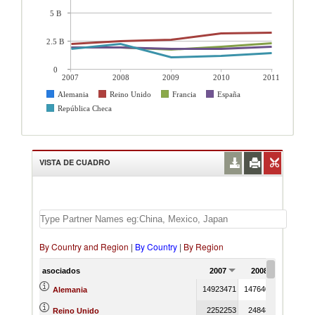
5 B
2.5 B
0
2007
2008
2009
2010
2011
Alemania
Reino Unido
Francia
España
República Checa
VISTA DE CUADRO
By Country and Region
|
By Country
|
By Region
asociados
2007
2008
2009
14923471
14764040
1108009
Alemania
2252253
2484880
259420
Reino Unido