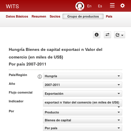
Togg
WITS
En
Es
Toggle
navig
Datos Básicos
Resumen
Socios
Grupo de productos
País
navigation
Hungría Bienes de capital exportaci n Valor del
comercio (en miles de US$)
2007-2011
Por país
País/Región
Hungría
Año
2007-2011
Flujo comercial
Exportación
Indicador
exportaci n Valor del comercio (en miles de US$)
Por
Producto
Bienes de capital
Por país