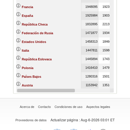
1948095
1923534
173493
Francia
1925984
1903448
179465
España
1832895
2213575
103129
República Checa
1471877
1934563
154520
Federación de Rusia
1458313
1846013
132426
Estados Unidos
1447811
1598661
131351
Italia
1445894
1743390
105559
República Eslovaca
1416410
1479748
120779
Polonia
1280316
1501213
133593
Países Bajos
1153942
1351602
110362
Austria
906545
875892
68616
Turquía
Acerca de
Contacto
Condiciones de uso
Aspectos legales
Actualizar página
: Aug-6-2026 03:01 ET
Proveedores de datos