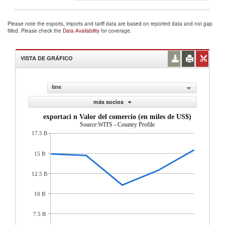
Please note the exports, imports and tariff data are based on reported data and not gap
filled. Please check the
Data Availability
for coverage.
VISTA DE GRÁFICO
line
más socios
exportaci n Valor del comercio (en miles de US$)
Source:WITS - Country Profile
17.5 B
15 B
12.5 B
10 B
7.5 B