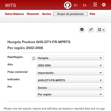
Togg
WITS
En
Es
Toggle
navig
Datos Básicos
Resumen
Socios
Grupo de productos
País
navigation
Hungría Product AHS-DTY-FR-MPRTS
2002-2006
Por región
País/Región
Hungría
Año
2002-2006
Flujo comercial
Importación
Indicador
AHS-DTY-FR-MPRTS
Por
Socios
Por región
Please note the exports, imports and tariff data are based on reported data and not gap