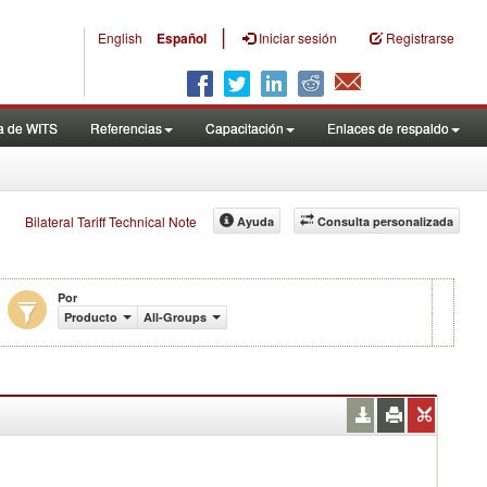
|
English
Español
Iniciar sesión
Registrarse
a de WITS
Referencias
Capacitación
Enlaces de respaldo
Bilateral Tariff Technical Note
Ayuda
Consulta personalizada
Por
Producto
All-Groups