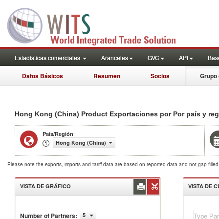
Estadísticas comerciales
Aranceles
GVC
API
Base
Datos Básicos
Resumen
Socios
Grupo 
Hong Kong (China) Product Exportaciones por Por país y re
País/Región
Hong Kong (China)
Please note the exports, imports and tariff data are based on reported data and not gap fille
VISTA DE GRÁFICO
VISTA DE 
Number of Partners
:
5