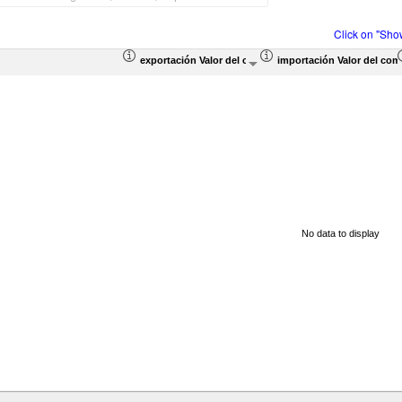
Click on "Sho
exportación Valor del comercio (en miles de US$)
importación Valor del com
No data to display