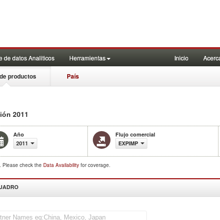
 de datos Analiticos
Herramientas
Inicio
Acerc
de productos
País
2011
gión
Año
Flujo comercial
2011
EXPIMP
d. Please check the
Data Availability
for coverage.
CUADRO