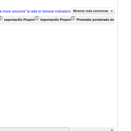
w more columns" to add or remove indicators
Mostrar más columnas
ercio (en miles de US$)
exportación Proporción de productos (%)
importación Proporción de productos (%)
Promedio ponderado de aranceles e