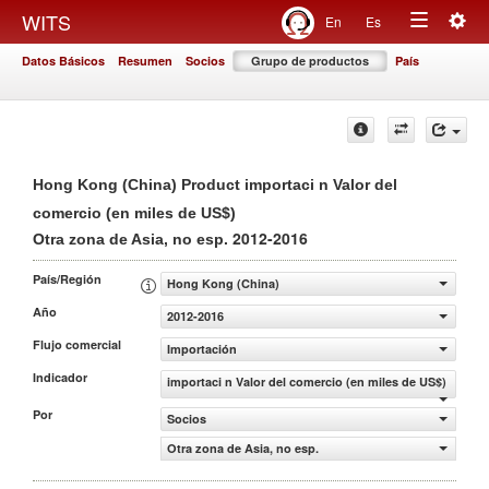
Togg
WITS
En
Es
Toggle
navig
Datos Básicos
Resumen
Socios
Grupo de productos
País
navigation
Hong Kong (China) Product importaci n Valor del
comercio (en miles de US$)
2012-2016
Otra zona de Asia, no esp.
País/Región
Hong Kong (China)
Año
2012-2016
Flujo comercial
Importación
Indicador
importaci n Valor del comercio (en miles de US$)
Por
Socios
Otra zona de Asia, no esp.