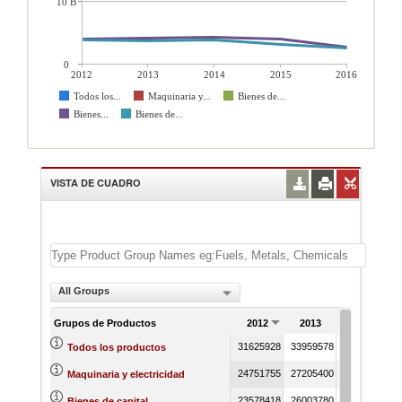
10 B
0
2012
2013
2014
2015
2016
Todos los...
Maquinaria y...
Bienes de...
Bienes...
Bienes de...
VISTA DE CUADRO
All Groups
Grupos de Productos
2012
2013
2014
31625928
33959578
39348724
3
Todos los productos
24751755
27205400
32352670
3
Maquinaria y electricidad
23578418
26003780
30999024
2
Bienes de capital