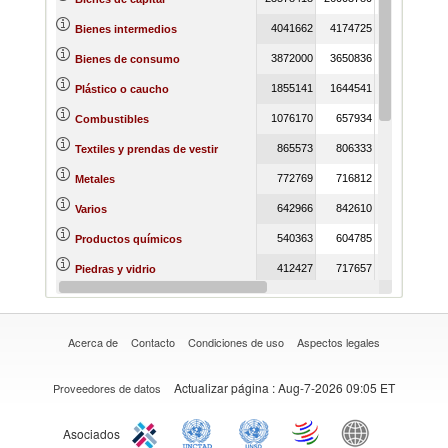
4041662
4174725
4311553
Bienes intermedios
3872000
3650836
3894626
Bienes de consumo
1855141
1644541
1597055
Plástico o caucho
1076170
657934
622546
Combustibles
865573
806333
688699
Textiles y prendas de vestir
772769
716812
736620
Metales
642966
842610
815664
Varios
540363
604785
617021
Productos químicos
412427
717657
1119850
Piedras y vidrio
195553
222000
229341
Productos alimenticios
Acerca de
Contacto
Condiciones de uso
Aspectos legales
Actualizar página
: Aug-7-2026 09:05 ET
Proveedores de datos
Asociados