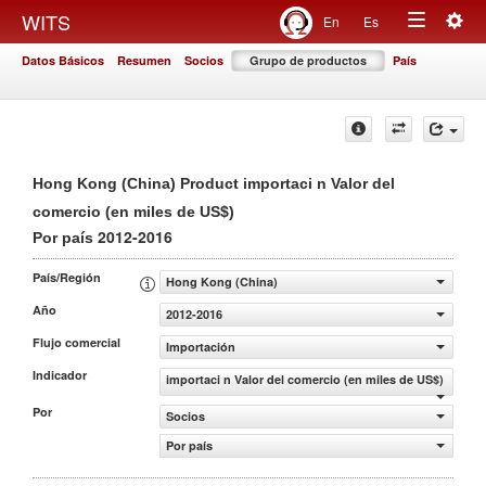
Togg
WITS
En
Es
Toggle
navig
Datos Básicos
Resumen
Socios
Grupo de productos
País
navigation
Hong Kong (China) Product importaci n Valor del
comercio (en miles de US$)
2012-2016
Por país
País/Región
Hong Kong (China)
Año
2012-2016
Flujo comercial
Importación
Indicador
importaci n Valor del comercio (en miles de US$)
Por
Socios
Por país