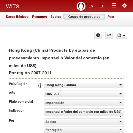
Togg
WITS
En
Es
Toggle
navig
Datos Básicos
Resumen
Socios
Grupo de productos
País
navigation
Hong Kong (China) Products by etapas de
procesamiento importaci n Valor del comercio (en
miles de US$)
2007-2011
Por región
País/Región
Hong Kong (China)
Año
2007-2011
Flujo comercial
Importación
Indicador
importaci n Valor del comercio (en miles de US$)
Por
Socios
Por región