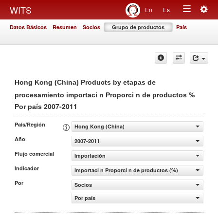
Togg
WITS
En
Es
Toggle
navig
Datos Básicos
Resumen
Socios
Grupo de productos
País
navigation
Hong Kong (China) Products by etapas de
%
procesamiento importaci n Proporci n de productos
2007-2011
Por país
País/Región
Hong Kong (China)
Año
2007-2011
Flujo comercial
Importación
Indicador
importaci n Proporci n de productos (%)
Por
Socios
Por país