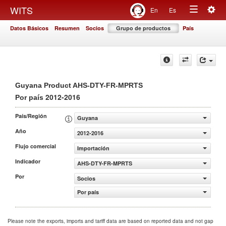
Togg
WITS
En
Es
Toggle
navig
Datos Básicos
Resumen
Socios
Grupo de productos
País
navigation
Guyana Product AHS-DTY-FR-MPRTS
2012-2016
Por país
País/Región
Guyana
Año
2012-2016
Flujo comercial
Importación
Indicador
AHS-DTY-FR-MPRTS
Por
Socios
Por país
Please note the exports, imports and tariff data are based on reported data and not gap