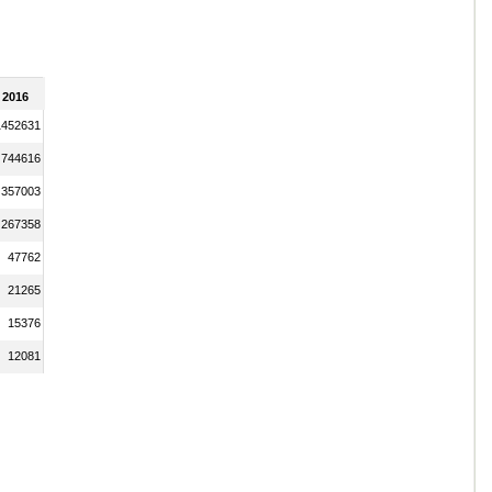
2016
1452631
744616
357003
267358
47762
21265
15376
12081