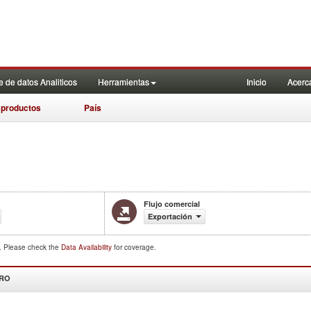
 de datos Analiticos
Herramientas
Inicio
Acerc
 productos
País
Flujo comercial
Exportación
d. Please check the
Data Availability
for coverage.
DRO