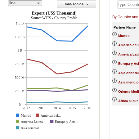
line
más socios
Export (US$ Thousand)
By Country and
Source:WITS - Country Profile
1.5 B
Partner Name
Mundo
1.25 B
América del 
1 B
América Lati
Europa y Asi
750 M
Asia oriental
500 M
Asia meridio
250 M
Oriente Medi
África al sur
0
2012
2013
2014
2015
2016
Mundo
América del...
América Latina...
Europa y Asia...
Asia oriental...