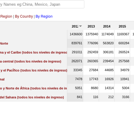
 Region
|
By Country
|
By Region
2012
2013
2014
2015
1436600
1375940
1174049
1169367
839761
776096
563820
600284
Norte
291011
292459
306181
260524
na y el Caribe (todos los niveles de ingreso)
262071
260365
239454
257568
a central (todos los niveles de ingreso)
33345
27684
44685
34979
 y el Pacífico (todos los niveles de ingreso)
7478
17743
16926
10941
nal
5051
8680
14314
5004
o y Norte de África (todos los niveles de ingreso)
841
116
212
3166
 del Sahara (todos los niveles de ingreso)