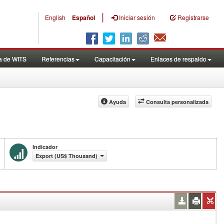
|
English
Español
Iniciar sesión
Registrarse
a de WITS
Referencias
Capacitación
Enlaces de respaldo
Ayuda
Consulta personalizada
Indicador
Export (US$ Thousand)