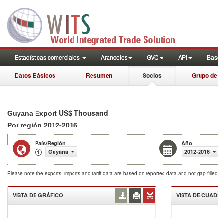
Estadísticas comerciales
Aranceles
GVC
API
Base
Datos Básicos
Resumen
Socios
Grupo de
US$ Thousand
Guyana Export
2012-2016
Por región
País/Región
Año
Guyana
2012-2016
Please note the exports, imports and tariff data are based on reported data and not gap fille
VISTA DE GRÁFICO
VISTA DE CUA