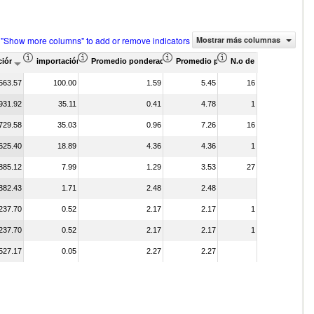
 "Show more columns" to add or remove indicators
Mostrar más columnas
l total de productos (%)
ión Valor del comercio (en miles de US$)
importación Proporción de asociados (%)
Promedio ponderado de aranceles efectivamente aplicados 
Promedio ponderado de aranceles N
N.o de acuerdos aranc
563.57
100.00
1.59
5.45
16
931.92
35.11
0.41
4.78
1
729.58
35.03
0.96
7.26
16
625.40
18.89
4.36
4.36
1
885.12
7.99
1.29
3.53
27
382.43
1.71
2.48
2.48
237.70
0.52
2.17
2.17
1
237.70
0.52
2.17
2.17
1
527.17
0.05
2.27
2.27