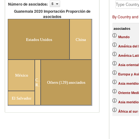
Número de asociados
:
5
Guatemala 2020 Importación Proporción de
asociados
By Country and
Guatemala 2020 Importación
Proporción de asociados
asociados
Mundo
Estados Unidos
China
América del 
América Lati
Asia oriental
Europa y Asi
México
Costa
Others (129) asociados
Asia meridio
Rica
Oriente Medi
El Salvador
Asia meridio
África al sur