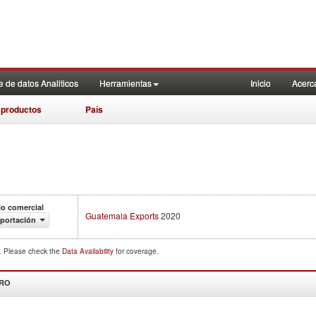
 de datos Analiticos
Herramientas
Inicio
Acerc
 productos
País
jo comercial
Guatemala Exports
2020
portación
d. Please check the
Data Availability
for coverage.
DRO