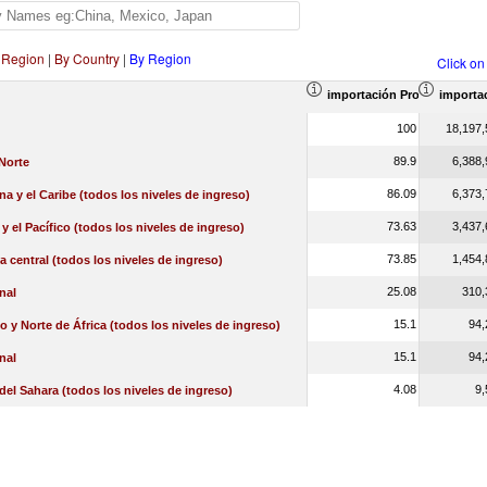
 Region
|
By Country
|
By Region
Click on
importación Proporción en e
importac
100
18,197,
89.9
6,388,
Norte
86.09
6,373,
na y el Caribe (todos los niveles de ingreso)
73.63
3,437,
 y el Pacífico (todos los niveles de ingreso)
73.85
1,454,
a central (todos los niveles de ingreso)
25.08
310,
nal
15.1
94,
o y Norte de África (todos los niveles de ingreso)
15.1
94,
nal
4.08
9,
 del Sahara (todos los niveles de ingreso)