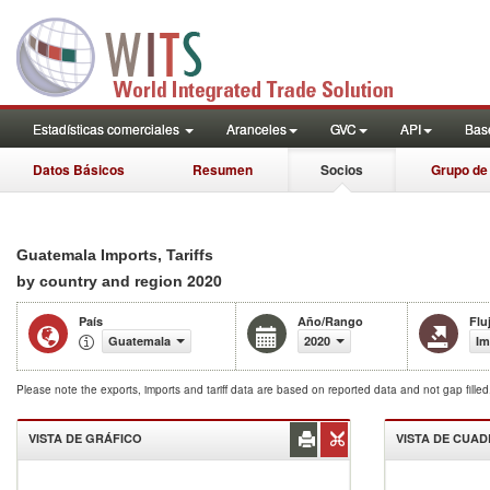
Estadísticas comerciales
Aranceles
GVC
API
Base
Datos Básicos
Resumen
Socios
Grupo de
Guatemala Imports, Tariffs
2020
by country and region
País
Año/Rango
Flu
Guatemala
2020
Im
Please note the exports, imports and tariff data are based on reported data and not gap fille
VISTA DE GRÁFICO
VISTA DE CUA