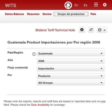
Togg
WITS
En
Es
Toggle
navig
Datos Básicos
Resumen
Socios
Grupo de productos
País
navigation
Bilateral Tariff Technical Note
2006
Guatemala Product Importaciones por Por región
País/Región
Guatemala
Año
2006
Flujo comercial
Importación
Por
Producto
All-Groups
Please note the exports, imports and tariff data are based on reported data and not gap
filled. Please check the
Data Availability
for coverage.