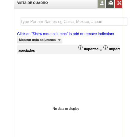
VISTA DE CUADRO
Click on "Show more columns" to add or remove indicators
Mostrar más columnas
importación Valor del comercio (
importación Prop
Prom
asociados
No data to display