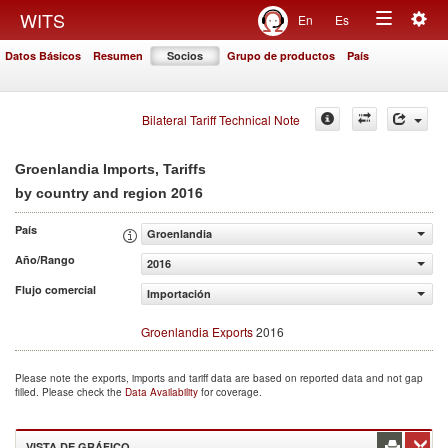
Togg
WITS
En
Es
Toggle
navig
Datos Básicos
Resumen
Socios
Grupo de productos
País
navigation
Bilateral Tariff Technical Note
Groenlandia Imports, Tariffs
2016
by country and region
País
Groenlandia
Año/Rango
2016
Flujo comercial
Importación
Groenlandia Exports
2016
Please note the exports, imports and tariff data are based on reported data and not gap
filled. Please check the
Data Availability
for coverage.
VISTA DE GRÁFICO