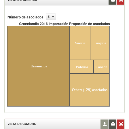
Número de asociados
:
5
Groenlandia 2016 Importación Proporción de asociados
Groenlandia 2016 Importación Proporción de
asociados
Suecia
Turquía
Dinamarca
Polonia
Canadá
Others (129) asociados
VISTA DE CUADRO