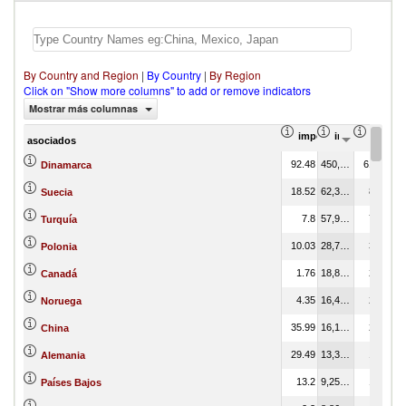
By Country and Region
|
By Country
|
By Region
Click on "Show more columns" to add or remove indicators
Mostrar más columnas
importación Proporció
importación Va
import
asociados
92.48
450,424.46
61.40
Dinamarca
18.52
62,317.14
8.50
Suecia
7.8
57,961.95
7.90
Turquía
10.03
28,752.48
3.92
Polonia
1.76
18,858.89
2.57
Canadá
4.35
16,449.60
2.24
Noruega
35.99
16,122.61
2.20
China
29.49
13,341.23
1.82
Alemania
13.2
9,257.41
1.26
Países Bajos