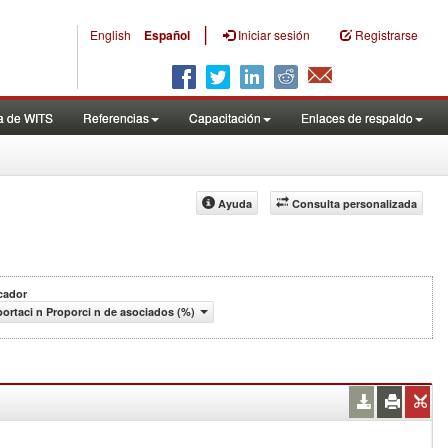
|
English
Español
Iniciar sesión
Registrarse
a de WITS
Referencias
Capacitación
Enlaces de respaldo
Ayuda
Consulta personalizada
cador
ortaci n Proporci n de asociados (%)