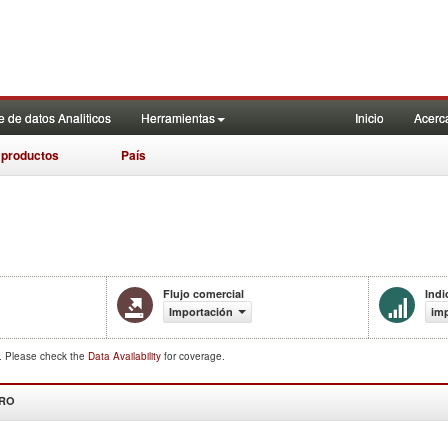
 de datos Analiticos
Herramientas
Inicio
Acerc
 productos
País
Flujo comercial
Indi
Importación
imp
d. Please check the
Data Availability
for coverage.
DRO