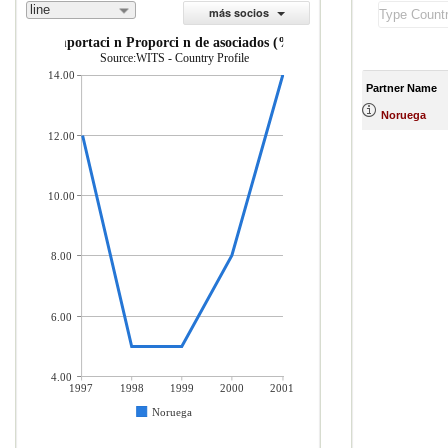
line
más socios
importaci n Proporci n de asociados (%)
Source:WITS - Country Profile
14.00
Partner Name
Noruega
12.00
10.00
8.00
6.00
4.00
1997
1998
1999
2000
2001
Noruega