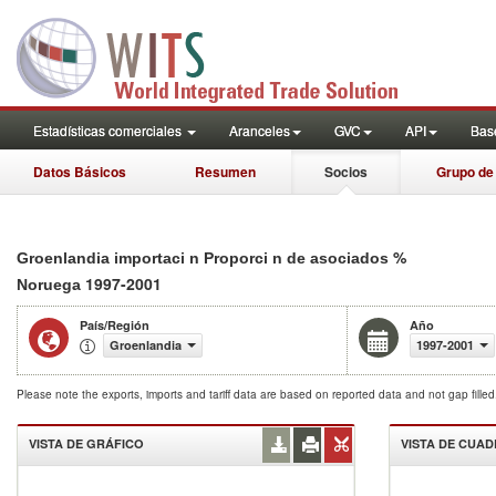
Estadísticas comerciales
Aranceles
GVC
API
Base
Datos Básicos
Resumen
Socios
Grupo de
%
Groenlandia importaci n Proporci n de asociados
1997-2001
Noruega
País/Región
Año
Groenlandia
1997-2001
Please note the exports, imports and tariff data are based on reported data and not gap fille
VISTA DE GRÁFICO
VISTA DE CUA