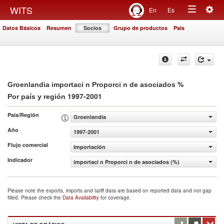
Togg
WITS
En
Es
Toggle
navig
Datos Básicos
Resumen
Socios
Grupo de productos
País
navigation
%
Groenlandia importaci n Proporci n de asociados
1997-2001
Por país y región
País/Región
Groenlandia
Año
1997-2001
Flujo comercial
Importación
Indicador
importaci n Proporci n de asociados (%)
Please note the exports, imports and tariff data are based on reported data and not gap
filled. Please check the
Data Availability
for coverage.