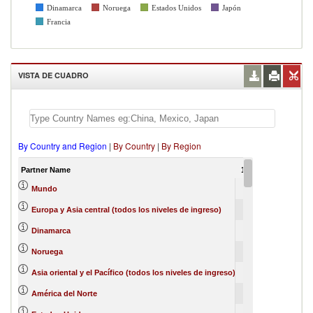
Dinamarca
Noruega
Estados Unidos
Japón
Francia
VISTA DE CUADRO
By Country and Region
|
By Country
|
By Region
Partner Name
1997
1998
199
100
0
Mundo
89
0
Europa y Asia central (todos los niveles de ingreso)
65
2
Dinamarca
12
4
Noruega
4
0
Asia oriental y el Pacífico (todos los niveles de ingreso)
4
América del Norte