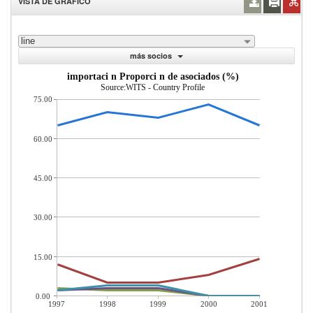
VISTA DE GRÁFICO
line
más socios
importaci n Proporci n de asociados (%)
Source:WITS - Country Profile
75.00
60.00
45.00
30.00
15.00
0.00
1997
1998
1999
2000
2001