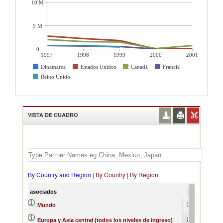
10 M
5 M
0
1997
1998
1999
2000
2001
Dinamarca
Estados Unidos
Canadá
Francia
Reino Unido
VISTA DE CUADRO
By Country and Region
|
By Country
|
By Region
asociados
1997
1998
32832
34695
Mundo
26831
29512
Europa y Asia central (todos los niveles de ingreso)