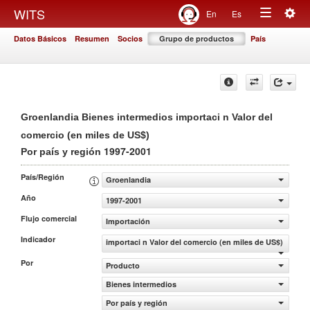
Togg
WITS
En
Es
Toggle
navig
Datos Básicos
Resumen
Socios
Grupo de productos
País
navigation
Groenlandia Bienes intermedios importaci n Valor del
comercio (en miles de US$)
1997-2001
Por país y región
País/Región
Groenlandia
Año
1997-2001
Flujo comercial
Importación
Indicador
importaci n Valor del comercio (en miles de US$)
Por
Producto
Bienes intermedios
Por país y región