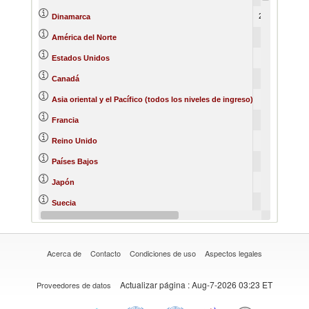
21334
23429
Dinamarca
4869
3782
América del Norte
2798
2212
Estados Unidos
2070
1570
Canadá
933
1133
Asia oriental y el Pacífico (todos los niveles de ingreso)
739
588
Francia
704
732
Reino Unido
672
475
Países Bajos
613
751
Japón
601
582
Suecia
546
1366
Noruega
Acerca de
Contacto
Condiciones de uso
Aspectos legales
Actualizar página
: Aug-7-2026 03:23 ET
Proveedores de datos