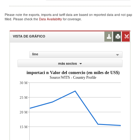
Please note the exports, imports and tariff data are based on reported data and not gap
filled. Please check the
Data Availability
for coverage.
VISTA DE GRÁFICO
line
más socios
importaci n Valor del comercio (en miles de US$)
Source:WITS - Country Profile
30 M
25 M
20 M
15 M