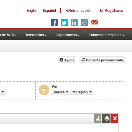
|
English
Español
Iniciar sesión
Registrarse
a de WITS
Referencias
Capacitación
Enlaces de respaldo
Ayuda
Consulta personalizada
Por
comercio (en miles de US$)
Socios
Por región