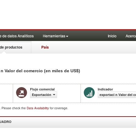
 de datos Analiticos
Herramientas
Inicio
Acerc
de productos
País
n Valor del comercio (en miles de US$)
Flujo comercial
Indicador
Exportación
exportaci n Valor del 
d. Please check the
Data Availability
for coverage.
CUADRO