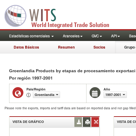
Estadísticas comerciales
Aranceles
GVC
API
Base
Datos Básicos
Resumen
Socios
Grupo 
Groenlandia Products by etapas de procesamiento exportaci 
1997-2001
Por región
País/Región
Año
Groenlandia
1997-2001
Please note the exports, imports and tariff data are based on reported data and not gap fille
VISTA DE GRÁFICO
VISTA DE 