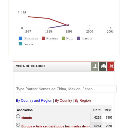
1.5 M
0
1997
1998
1999
2000
2001
Dinamarca
Noruega
No...
Islandia
Francia
VISTA DE CUADRO
By Country and Region
|
By Country
|
By Region
asociados
1997
1998
1999
6215
7995
7616
Mundo
6214
7994
7614
Europa y Asia central (todos los niveles de ingreso)