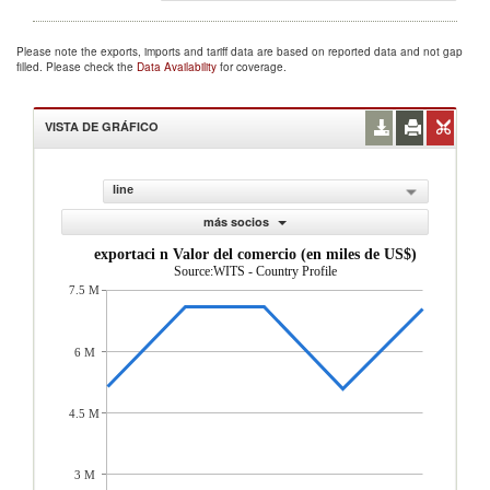
Please note the exports, imports and tariff data are based on reported data and not gap
filled. Please check the
Data Availability
for coverage.
VISTA DE GRÁFICO
line
más socios
exportaci n Valor del comercio (en miles de US$)
Source:WITS - Country Profile
7.5 M
6 M
4.5 M
3 M