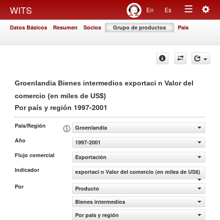
Togg
WITS
En
Es
Toggle
navig
Datos Básicos
Resumen
Socios
Grupo de productos
País
navigation
Groenlandia Bienes intermedios exportaci n Valor del
comercio (en miles de US$)
1997-2001
Por país y región
País/Región
Groenlandia
Año
1997-2001
Flujo comercial
Exportación
Indicador
exportaci n Valor del comercio (en miles de US$)
Por
Producto
Bienes intermedios
Por país y región