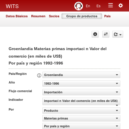
Togg
WITS
En
Es
Toggle
navig
Datos Básicos
Resumen
Socios
Grupo de productos
País
navigation
Groenlandia Materias primas importaci n Valor del
comercio (en miles de US$)
1992-1996
Por país y región
País/Región
Groenlandia
Año
1992-1996
Flujo comercial
Importación
Indicador
importaci n Valor del comercio (en miles de US$)
Por
Producto
Materias primas
Por país y región