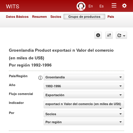
Togg
WITS
En
Es
Toggle
navig
Datos Básicos
Resumen
Socios
Grupo de productos
País
navigation
Groenlandia Product exportaci n Valor del comercio
(en miles de US$)
1992-1996
Por región
País/Región
Groenlandia
Año
1992-1996
Flujo comercial
Exportación
Indicador
exportaci n Valor del comercio (en miles de US$)
Por
Socios
Por región