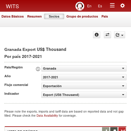
Togg
WITS
En
Es
Toggle
navig
Datos Básicos
Resumen
Socios
Grupo de productos
País
navigation
US$ Thousand
Granada Export
2017-2021
Por país
País/Región
Granada
Año
2017-2021
Flujo comercial
Exportación
Indicador
Export (US$ Thousand)
Please note the exports, imports and tariff data are based on reported data and not gap
filled. Please check the
Data Availability
for coverage.