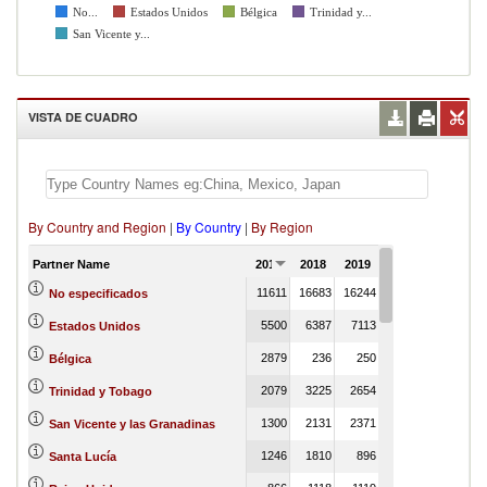
No...
Estados Unidos
Bélgica
Trinidad y...
San Vicente y...
VISTA DE CUADRO
By Country and Region
|
By Country
|
By Region
Partner Name
2017
2018
2019
2020
2021
11611
16683
16244
12075
No especificados
5500
6387
7113
4319
Estados Unidos
2879
236
250
170
Bélgica
2079
3225
2654
1938
Trinidad y Tobago
1300
2131
2371
1515
San Vicente y las Granadinas
1246
1810
896
625
Santa Lucía