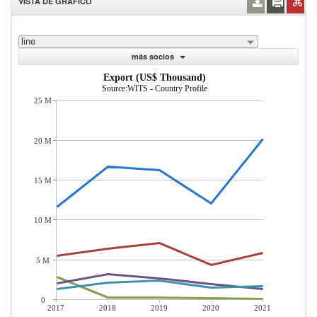
VISTA DE GRÁFICO
line
más socios
Export (US$ Thousand)
Source:WITS - Country Profile
25 M
20 M
15 M
10 M
5 M
0
2017
2018
2019
2020
2021