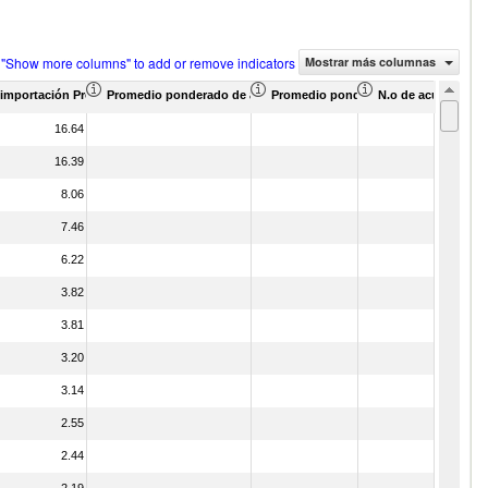
 "Show more columns" to add or remove indicators
Mostrar más columnas
 de US$)
rción de asociados (%)
importación Proporción de asociados (%)
Promedio ponderado de aranceles efectivamente aplicados (%)
Promedio ponderado de aranceles N
N.o de acuerdos ar
16.64
16.39
8.06
7.46
6.22
3.82
3.81
3.20
3.14
2.55
2.44
2.19