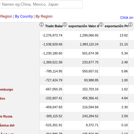
 Region
|
By Country
|
By Region
Click on
Trade Balance (en miles de US$)
exportación Valor del comercio (en miles
exportación Propo
-2,276,973.74
1,299,066.65
13.82
-1,538,929.69
1,983,110.24
21.10
-1,230,180.60
501,674.38
5.34
-1,369,521.58
233,677.75
2.49
-785,114.95
550,657.01
5.86
-727,424.79
93,988.85
1.00
-667,050.25
152,703.16
1.62
xemburgo
-232,607.41
455,366.41
4.84
dos
-459,047.83
216,594.84
2.30
-305,115.52
243,284.52
2.59
de Rusia
-515,301.91
9,372.71
0.10
lámica del
-364,886.78
105,816.30
1.13