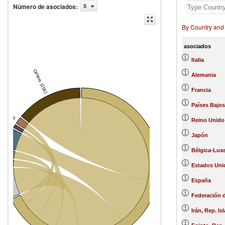
Número de asociados
:
5
By Country and
asociados
Italia
Others (155)
Alemania
Francia
ed States
Países Bajos
rlands
Reino Unido
taly
Japón
m
Bélgica-Lu
e
Estados Uni
España
ny
Federación 
Greece
Irán, Rep. Is