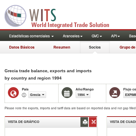
Estadísticas comerciales
Aranceles
GVC
API
Base
Datos Básicos
Resumen
Socios
Grupo de
Grecia trade balance, exports and imports
1994
by country and region
País
Año/Rango
Flujo c
Grecia
1994
EXPIM
Please note the exports, imports and tariff data are based on reported data and not gap fille
VISTA DE GRÁFICO
VISTA DE CUA