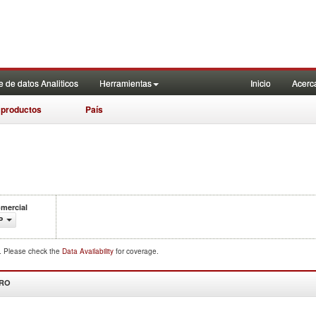
 de datos Analiticos
Herramientas
Inicio
Acerc
 productos
País
omercial
P
d. Please check the
Data Availability
for coverage.
DRO