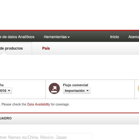
 de datos Analiticos
Herramientas
Inicio
Acerc
de productos
País
ño
Flujo comercial
2016
Importación
d. Please check the
Data Availability
for coverage.
CUADRO