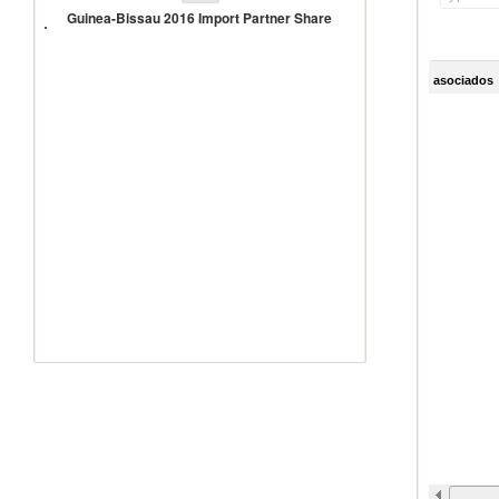
Bissau
Guinea-Bissau 2016 Import Partner Share
2016
Import
Partner
Share
asociados