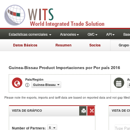
Estadísticas comerciales
Aranceles
GVC
API
Base
Datos Básicos
Resumen
Socios
Grupo 
2016
Guinea-Bissau Product Importaciones por Por país
País/Región
A
Guinea-Bissau
Please note the exports, imports and tariff data are based on reported data and not gap fille
VISTA DE GRÁFICO
VISTA DE 
Guinea-
Number of Partners
:
5