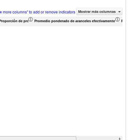
w more columns" to add or remove indicators
Mostrar más columnas
Proporción de productos (%)
Promedio ponderado de aranceles efectivamente aplicados (%)
Promedio p