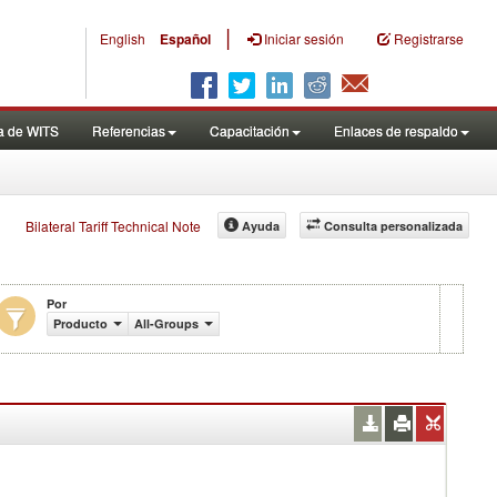
|
English
Español
Iniciar sesión
Registrarse
a de WITS
Referencias
Capacitación
Enlaces de respaldo
Bilateral Tariff Technical Note
Ayuda
Consulta personalizada
Por
Producto
All-Groups