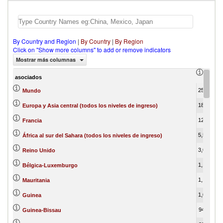
By Country and Region
|
By Country
|
By Region
Click on "Show more columns" to add or remove indicators
Mostrar más columnas
export
asociados
25,635.16
1
Mundo
18,389.43
Europa y Asia central (todos los niveles de ingreso)
12,042.39
Francia
5,571.40
África al sur del Sahara (todos los niveles de ingreso)
3,010.13
Reino Unido
1,188.67
Bélgica-Luxemburgo
1,123.07
Mauritania
1,033.34
Guinea
942.59
Guinea-Bissau