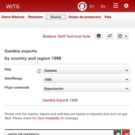
Togg
WITS
En
Es
Toggle
navig
Datos Básicos
Resumen
Socios
Grupo de productos
País
navigation
Bilateral Tariff Technical Note
Gambia exports
1998
by country and region
País
Gambia
Año/Rango
1998
Flujo comercial
Exportación
Gambia Imports
1998
Please note the exports, imports and tariff data are based on reported data and not gap
filled. Please check the
Data Availability
for coverage.
VISTA DE GRÁFICO