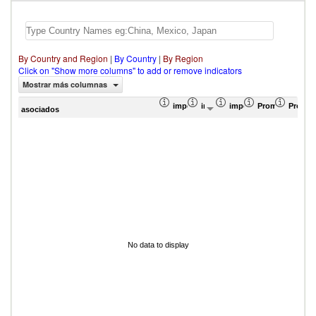
By Country and Region
|
By Country
|
By Region
Click on "Show more columns" to add or remove indicators
Mostrar más columnas
importación Proporción en el total de
importación Valor del comercio
importación Proporció
Promedio ponde
Promed
asociados
No data to display