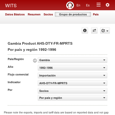
Togg
WITS
En
Es
Toggle
navig
Datos Básicos
Resumen
Socios
Grupo de productos
País
navigation
Gambia Product AHS-DTY-FR-MPRTS
1992-1996
Por país y región
País/Región
Gambia
Año
1992-1996
Flujo comercial
Importación
Indicador
AHS-DTY-FR-MPRTS
Por
Socios
Por país y región
Please note the exports, imports and tariff data are based on reported data and not gap