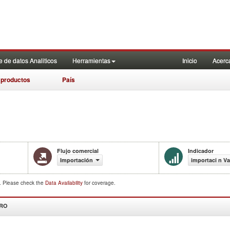
 de datos Analiticos
Herramientas
Inicio
Acerc
 productos
País
Flujo comercial
Indicador
Importación
importaci n Va
d. Please check the
Data Availability
for coverage.
DRO