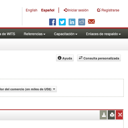
|
English
Español
Iniciar sesión
Registrarse
a de WITS
Referencias
Capacitación
Enlaces de respaldo
Ayuda
Consulta personalizada
lor del comercio (en miles de US$)