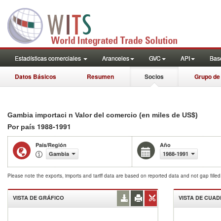
Estadísticas comerciales
Aranceles
GVC
API
Base
Datos Básicos
Resumen
Socios
Grupo de
Gambia importaci n Valor del comercio (en miles de US$)
1988-1991
Por país
País/Región
Año
Gambia
1988-1991
Please note the exports, imports and tariff data are based on reported data and not gap fille
VISTA DE GRÁFICO
VISTA DE CUA