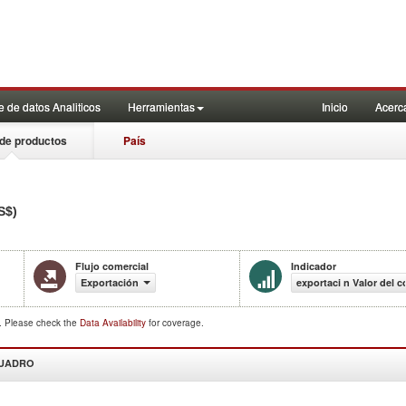
 de datos Analiticos
Herramientas
Inicio
Acerc
de productos
País
S$)
Flujo comercial
Indicador
Exportación
exportaci n Valor del 
d. Please check the
Data Availability
for coverage.
CUADRO