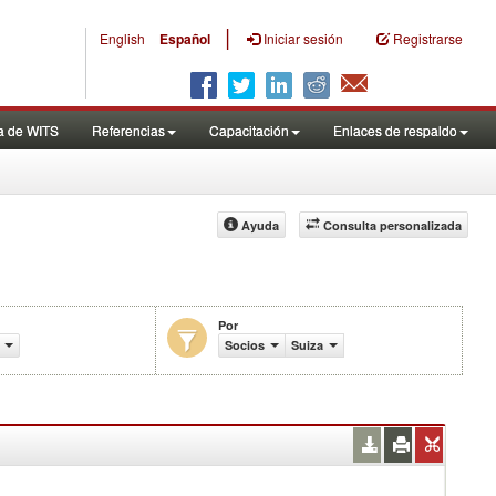
|
English
Español
Iniciar sesión
Registrarse
a de WITS
Referencias
Capacitación
Enlaces de respaldo
Ayuda
Consulta personalizada
Por
comercio (en miles de US$)
Socios
Suiza