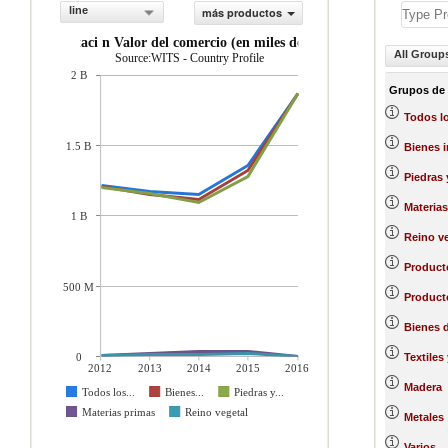
line
más productos
exportaci n Valor del comercio (en miles de US$)
All Group
Source:WITS - Country Profile
2 B
Grupos de
Todos l
1.5 B
Bienes 
Piedras 
Materias
1 B
Reino ve
Producto
500 M
Product
Bienes 
0
Textiles
2012
2013
2014
2015
2016
Madera
Todos los...
Bienes...
Piedras y...
Materias primas
Reino vegetal
Metales
Varios