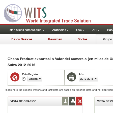
Estadísticas comerciales
Aranceles
GVC
API
Base
Datos Básicos
Resumen
Socios
Grupo 
Ghana Product exportaci n Valor del comercio (en miles de U
2012-2016
Suiza
País/Región
Año
Ghana
2012-2016
Please note the exports, imports and tariff data are based on reported data and not gap fille
VISTA DE GRÁFICO
VISTA DE 