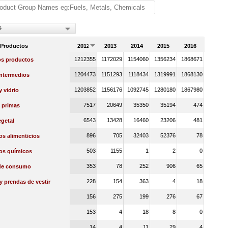
s
 Productos
2012
2013
2014
2015
2016
1212355
1172029
1154060
1356234
1868671
os productos
1204473
1151293
1118434
1319991
1868130
intermedios
1203852
1156176
1092745
1280180
1867980
y vidrio
7517
20649
35350
35194
474
 primas
6543
13428
16460
23206
481
getal
896
705
32403
52376
78
s alimenticios
503
1155
1
2
0
os químicos
353
78
252
906
65
de consumo
228
154
363
4
18
 y prendas de vestir
156
275
199
276
67
153
4
18
8
0
14
4
11
29
4