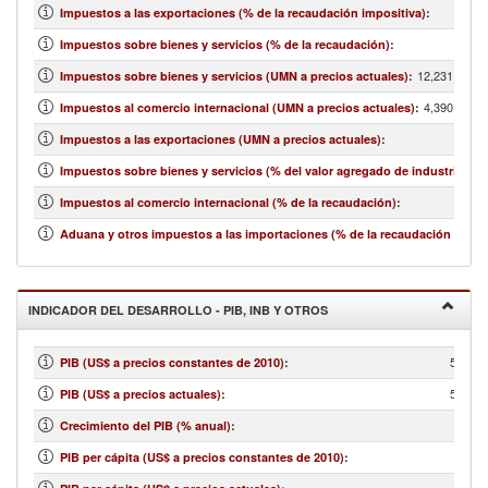
Impuestos a las exportaciones (% de la recaudación impositiva)
:
Impuestos sobre bienes y servicios (% de la recaudación)
:
12,231,318,8
Impuestos sobre bienes y servicios (UMN a precios actuales)
:
4,390,443,4
Impuestos al comercio internacional (UMN a precios actuales)
:
Impuestos a las exportaciones (UMN a precios actuales)
:
Impuestos sobre bienes y servicios (% del valor agregado de industria y se
Impuestos al comercio internacional (% de la recaudación)
:
Aduana y otros impuestos a las importaciones (% de la recaudación impos
INDICADOR DEL DESARROLLO - PIB, INB Y OTROS
51,104
PIB (US$ a precios constantes de 2010)
:
56,144
PIB (US$ a precios actuales)
:
Crecimiento del PIB (% anual)
:
PIB per cápita (US$ a precios constantes de 2010)
: