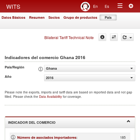
Togg
WITS
En
Es
Toggle
navig
Datos Básicos
Resumen
Socios
Grupo de productos
País
navigation
Bilateral Tariff Technical Note
2016
Indicadores del comercio Ghana
País/Región
Ghana
Año
2016
Please note the exports, imports and tariff data are based on reported data and not gap
filled. Please check the
Data Availability
for coverage.
INDICADOR DEL COMERCIO
185
Número de asociados importadores
: