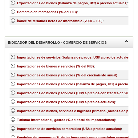
11,136,
Exportaciones de bienes (balanza de pagos, US$ a precios actuales)
:
Comercio de mercaderías (% del PIB)
:
Índice de términos netos de intercambio (2000 = 100)
:
INDICADOR DEL DESARROLLO - COMERCIO DE SERVICIOS
Importaciones de servicios (balanza de pagos, US$ a precios actuales)
:
Importaciones de bienes y servicios (% del PIB)
:
Importaciones de bienes y servicios (% del crecimiento anual)
:
Importaciones de bienes y servicios (balanza de pagos, US$ a precios actu
Importaciones de bienes y servicios (US$ a precios constantes de 2010)
:
Importaciones de bienes y servicios (US$ a precios actuales)
:
Importaciones de bienes, servicios e ingresos primario (balanza de pagos,
Turismo internacional, gastos (% del total de importaciones)
:
Importaciones de servicios comerciales (US$ a precios actuales)
:
Servicios de transporte (% de las importaciones de servicios comerciales)
: