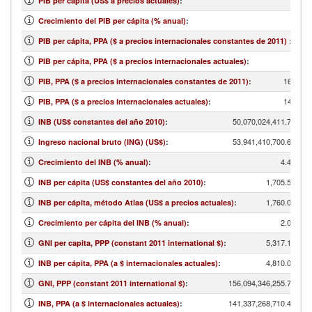
PIB per cápita (US$ a precios actuales)
:
Crecimiento del PIB per cápita (% anual)
:
PIB per cápita, PPA ($ a precios internacionales constantes de 2011)
:
PIB per cápita, PPA ($ a precios internacionales actuales)
:
166,337
PIB, PPA ($ a precios internacionales constantes de 2011)
:
147,108
PIB, PPA ($ a precios internacionales actuales)
:
50,070,024,411.72
INB (US$ constantes del año 2010)
:
53,941,410,700.69
Ingreso nacional bruto (ING) (US$)
:
4.42
Crecimiento del INB (% anual)
:
1,705.57
INB per cápita (US$ constantes del año 2010)
:
1,760.00
INB per cápita, método Atlas (US$ a precios actuales)
:
2.07
Crecimiento per cápita del INB (% anual)
:
5,317.16
GNI per capita, PPP (constant 2011 international $)
:
4,810.00
INB per cápita, PPA (a $ internacionales actuales)
:
156,094,346,255.72
GNI, PPP (constant 2011 international $)
:
141,337,268,710.44
INB, PPA (a $ internacionales actuales)
: