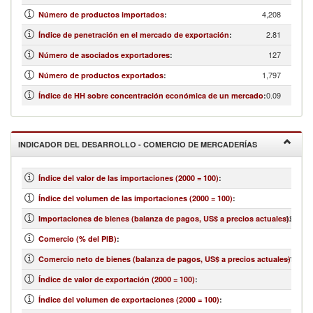
4,208
Número de productos importados
:
2.81
Índice de penetración en el mercado de exportación
:
127
Número de asociados exportadores
:
1,797
Número de productos exportados
:
0.09
Índice de HH sobre concentración económica de un mercado
:
INDICADOR DEL DESARROLLO - COMERCIO DE MERCADERÍAS
Índice del valor de las importaciones (2000 = 100)
:
Índice del volumen de las importaciones (2000 = 100)
:
12,910,
Importaciones de bienes (balanza de pagos, US$ a precios actuales)
:
Comercio (% del PIB)
:
-1,773,
Comercio neto de bienes (balanza de pagos, US$ a precios actuales)
:
Índice de valor de exportación (2000 = 100)
:
Índice del volumen de exportaciones (2000 = 100)
: